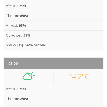
Vítr:
0.88m/s
Tlak:
1010hPa
Vlhkost:
95%
Oblačnost:
58%
Srážky [3h]:
beze srážek
23:00
24,2°C
Vítr:
0.89m/s
Tlak:
1012hPa