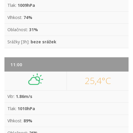
Tlak:
1009hPa
Vlhkost:
74%
Oblačnost:
31%
Srážky [3h]:
beze srážek
11:00
25,4°C
Vítr:
1.86m/s
Tlak:
1010hPa
Vlhkost:
89%
Oblačnost:
26%