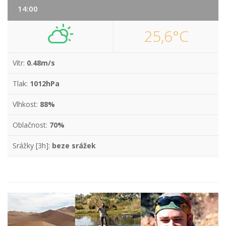
14:00
25,6°C
Vítr:
0.48m/s
Tlak:
1012hPa
Vlhkost:
88%
Oblačnost:
70%
Srážky [3h]:
beze srážek