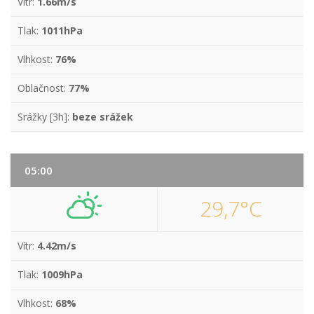
Vítr:
1.66m/s
Tlak:
1011hPa
Vlhkost:
76%
Oblačnost:
77%
Srážky [3h]:
beze srážek
05:00
29,7°C
Vítr:
4.42m/s
Tlak:
1009hPa
Vlhkost:
68%