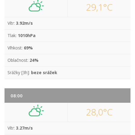
29,1°C
Vítr:
3.92m/s
Tlak:
1010hPa
Vlhkost:
69%
Oblačnost:
24%
Srážky [3h]:
beze srážek
08:00
28,0°C
Vítr:
3.27m/s