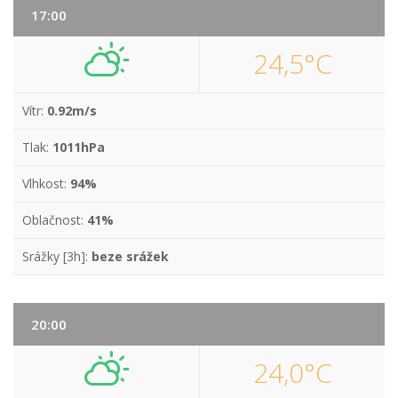
17:00
24,5°C
Vítr:
0.92m/s
Tlak:
1011hPa
Vlhkost:
94%
Oblačnost:
41%
Srážky [3h]:
beze srážek
20:00
24,0°C