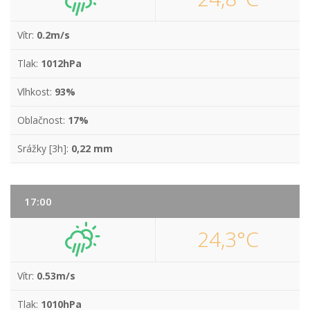
Vítr:
0.2m/s
Tlak:
1012hPa
Vlhkost:
93%
Oblačnost:
17%
Srážky [3h]:
0,22 mm
17:00
24,3°C
Vítr:
0.53m/s
Tlak:
1010hPa