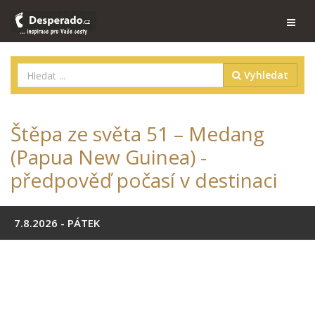
Vyhledat
Štěpa ze světa 51 – Medang
(Papua New Guinea) -
předpověď počasí v destinaci
7.8.2026 - PÁTEK