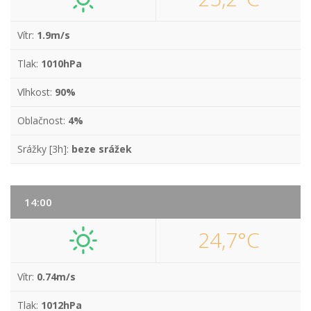
Vítr:
1.9m/s
Tlak:
1010hPa
Vlhkost:
90%
Oblačnost:
4%
Srážky [3h]:
beze srážek
14:00
24,7°C
Vítr:
0.74m/s
Tlak:
1012hPa