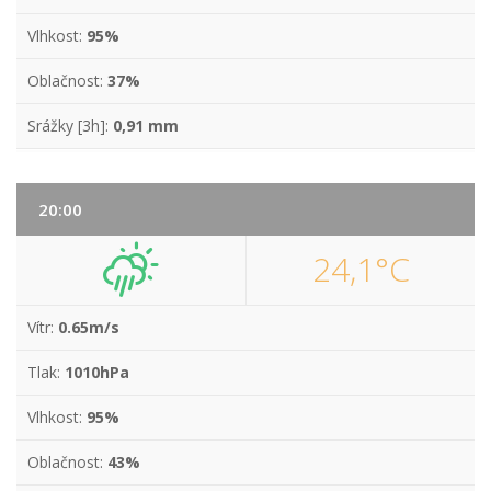
Vlhkost:
95%
Oblačnost:
37%
Srážky [3h]:
0,91 mm
20:00
24,1°C
Vítr:
0.65m/s
Tlak:
1010hPa
Vlhkost:
95%
Oblačnost:
43%