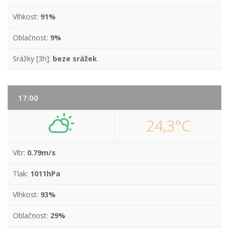
Vlhkost:
91%
Oblačnost:
9%
Srážky [3h]:
beze srážek
17:00
24,3°C
Vítr:
0.79m/s
Tlak:
1011hPa
Vlhkost:
93%
Oblačnost:
29%