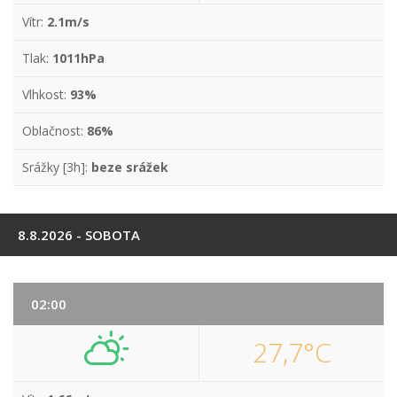
Vítr:
2.1m/s
Tlak:
1011hPa
Vlhkost:
93%
Oblačnost:
86%
Srážky [3h]:
beze srážek
8.8.2026 - SOBOTA
02:00
27,7°C