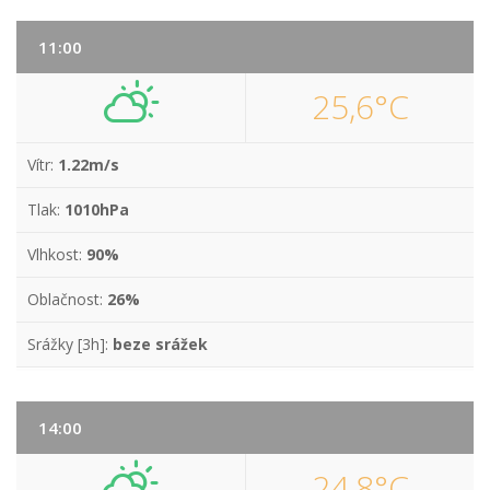
11:00
25,6°C
Vítr:
1.22m/s
Tlak:
1010hPa
Vlhkost:
90%
Oblačnost:
26%
Srážky [3h]:
beze srážek
14:00
24,8°C