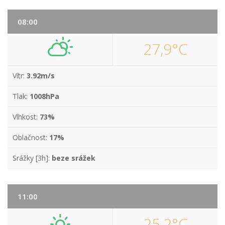
08:00
27,9°C
Vítr:
3.92m/s
Tlak:
1008hPa
Vlhkost:
73%
Oblačnost:
17%
Srážky [3h]:
beze srážek
11:00
25,2°C