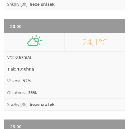
Srážky [3h]:
beze srážek
20:00
24,1°C
Vítr:
0.67m/s
Tlak:
1010hPa
Vlhkost:
92%
Oblačnost:
35%
Srážky [3h]:
beze srážek
23:00