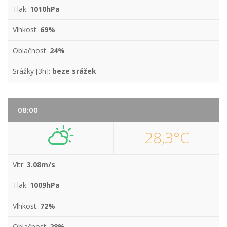
Tlak:
1010hPa
Vlhkost:
69%
Oblačnost:
24%
Srážky [3h]:
beze srážek
08:00
28,3°C
Vítr:
3.08m/s
Tlak:
1009hPa
Vlhkost:
72%
Oblačnost:
28%