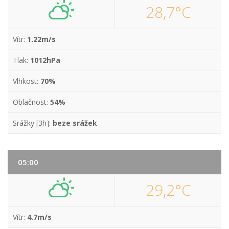
28,7°C
Vítr:
1.22m/s
Tlak:
1012hPa
Vlhkost:
70%
Oblačnost:
54%
Srážky [3h]:
beze srážek
05:00
29,2°C
Vítr:
4.7m/s