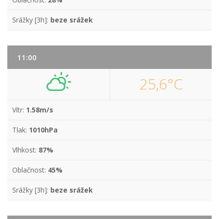
Srážky [3h]:
beze srážek
11:00
25,6°C
Vítr:
1.58m/s
Tlak:
1010hPa
Vlhkost:
87%
Oblačnost:
45%
Srážky [3h]:
beze srážek