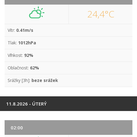
24,4°C
Vítr:
0.41m/s
Tlak:
1012hPa
Vlhkost:
92%
Oblačnost:
62%
Srážky [3h]:
beze srážek
11.8.2026 - ÚTERÝ
02:00