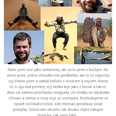
Rano jsem sice jako zmlacenej, ale za to prvni v kuchyni. No
skoro prvni, jedna cmoudka me predbehla, ale to se nepocita
:o)) Pekne jsem si udelal kaficko s toustem a vejcem. Kurna
to si ziju nad pomery :o)) Venku leje jako z konve a tak to
dnes na zadnou prochazku nevypada. Za chvilku se vybatolila
i Etsuko a ohriva si svoji rejzi ze vcerejska. Rozhodujeme se
vyrazit na lokalni trziste, kde mistnaci prodavaji svoje
prebytky. Sotva tam vlezem, tak Etsuko chyta nakupni
horecka, tak jsem take...