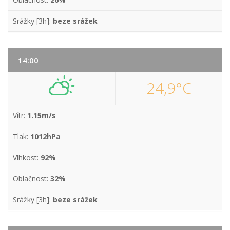
Srážky [3h]:
beze srážek
14:00
24,9°C
Vítr:
1.15m/s
Tlak:
1012hPa
Vlhkost:
92%
Oblačnost:
32%
Srážky [3h]:
beze srážek