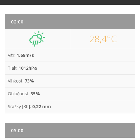
02:00
28,4°C
Vítr:
1.68m/s
Tlak:
1012hPa
Vlhkost:
73%
Oblačnost:
35%
Srážky [3h]:
0,22 mm
05:00