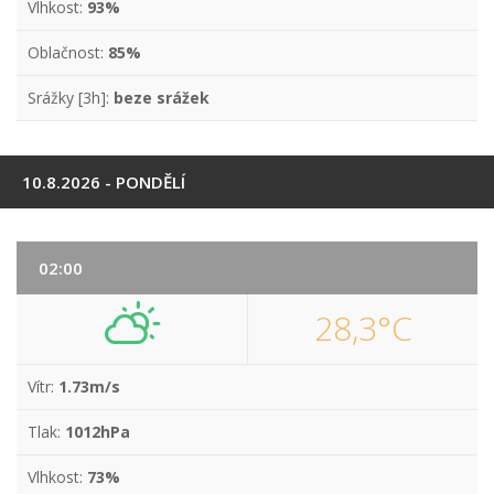
Vlhkost:
93%
Oblačnost:
85%
Srážky [3h]:
beze srážek
10.8.2026 - PONDĚLÍ
02:00
28,3°C
Vítr:
1.73m/s
Tlak:
1012hPa
Vlhkost:
73%