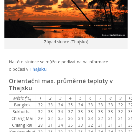
Západ slunce (Thajsko)
Na této stránce se můžete podívat na na informace
o počasí v
Thajsku
.
Orientační max. průměrné teploty v
Thajsku
Měsíc [°C]
1
2
3
4
5
6
7
8
9
1
Bangkok
32
33
34
35
34
33
33
33
32
3
Sukhothai
32
33
34
37
33
33
33
33
32
3
Chiang Mai
29
32
35
36
34
33
32
31
31
3
Chiang Rai
28
31
34
35
33
32
31
31
31
3
Kanchanaburi
33
36
38
38
36
34
34
34
33
3