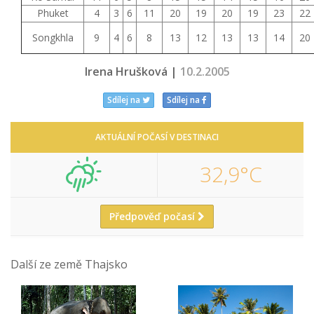
Phuket
4
3
6
11
20
19
20
19
23
22
Songkhla
9
4
6
8
13
12
13
13
14
20
Irena Hrušková |
10.2.2005
Sdílej na
Sdílej na
AKTUÁLNÍ POČASÍ V DESTINACI
32,9°C
Předpověď počasí
Další ze země Thajsko