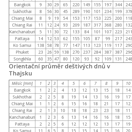
Bangkok
9
30
29
65
220
149
155
197
344
24
Sukhothai
8
56
30
45
289
190
101
234
199
37
Chiang Mai
8
9
19
54
153
117
153
225
200
11
Chiang Rai
11
12
24
93
209
187
317
368
280
13
Kanchanaburi
5
11
30
72
133
84
101
107
223
21
Pattaya
14
12
53
62
155
105
87
99
217
24
Ko Samui
138
58
78
77
147
113
123
119
117
29
Phuket
23
26
59
138
270
237
284
387
387
29
Songkhla
60
35
47
80
120
93
92
109
131
24
Orientační průměr deštivých dnů v
Thajsku
Měsíc [mm]
1
2
3
4
5
6
7
8
9
10
Bangkok
1
2
2
4
13
12
13
15
18
14
Sukhothai
2
2
5
8
19
14
13
16
19
17
Chiang Mai
1
1
2
6
15
16
18
21
17
12
Chiang Rai
2
1
3
10
18
18
23
23
18
11
Kanchanaburi
1
2
3
6
13
14
16
16
18
15
Pattaya
2
2
5
6
12
12
12
13
17
19
Ko Samui
11
6
5
8
15
15
14
15
16
20