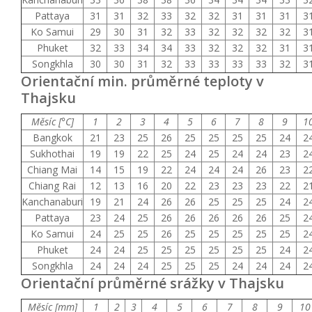
Pattaya
31
31
32
33
32
32
31
31
31
3
Ko Samui
29
30
31
32
33
32
32
32
32
3
Phuket
32
33
34
34
33
32
32
32
31
3
Songkhla
30
30
31
32
33
33
33
33
32
3
Orientační min. průměrné teploty v
Thajsku
Měsíc [°C]
1
2
3
4
5
6
7
8
9
1
Bangkok
21
23
25
26
25
25
25
25
24
2
Sukhothai
19
19
22
25
24
25
24
24
23
2
Chiang Mai
14
15
19
22
24
24
24
26
23
2
Chiang Rai
12
13
16
20
22
23
23
23
22
2
Kanchanaburi
19
21
24
26
26
25
25
25
24
2
Pattaya
23
24
25
26
26
26
26
26
25
2
Ko Samui
24
25
25
26
25
25
25
25
25
2
Phuket
24
24
25
25
25
25
25
25
24
2
Songkhla
24
24
24
25
25
25
24
24
24
2
Orientační průměrné srážky v Thajsku
Měsíc [mm]
1
2
3
4
5
6
7
8
9
10